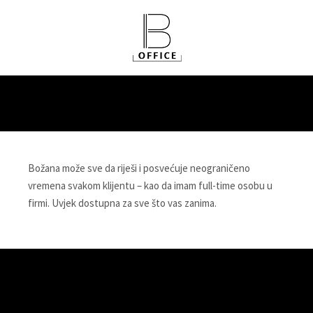
Božana može sve da riješi i posvećuje neograničeno
vremena svakom klijentu – kao da imam full-time osobu u
firmi. Uvjek dostupna za sve što vas zanima.